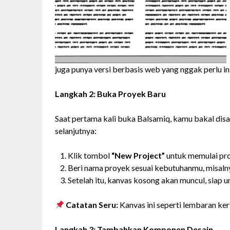
juga punya versi berbasis web yang nggak perlu in
Langkah 2: Buka Proyek Baru
Saat pertama kali buka Balsamiq, kamu bakal dis
selanjutnya:
Klik tombol
“New Project”
untuk memulai pro
Beri nama proyek sesuai kebutuhanmu, misal
Setelah itu, kanvas kosong akan muncul, siap un
Catatan Seru:
Kanvas ini seperti lembaran ke
Langkah 3: Tambahkan Komponen Desain