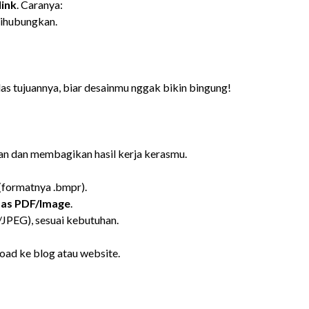
link
. Caranya:
dihubungkan.
as tujuannya, biar desainmu nggak bikin bingung!
an dan membagikan hasil kerja kerasmu.
(formatnya .bmpr).
t as PDF/Image
.
PEG), sesuai kebutuhan.
oad ke blog atau website.