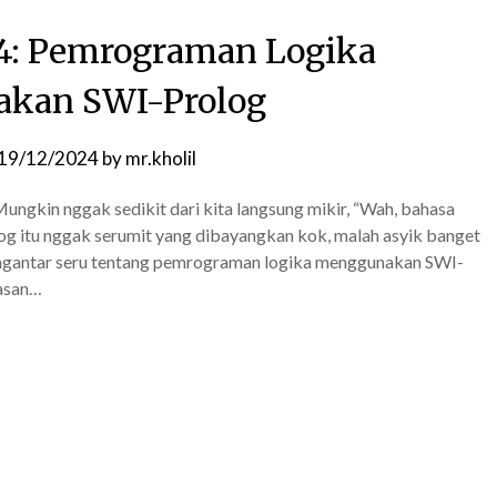
 4: Pemrograman Logika
kan SWI-Prolog
19/12/2024
by
mr.kholil
 Mungkin nggak sedikit dari kita langsung mikir, “Wah, bahasa
og itu nggak serumit yang dibayangkan kok, malah asyik banget
 pengantar seru tentang pemrograman logika menggunakan SWI-
dasan…